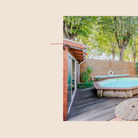
L
ES
situé à
et du tram,
r une porte