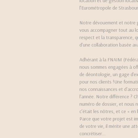
location et de gestion locati
l’Eurométropole de Strasbour
Notre dévouement et notre g
vous accompagner tout au lon
respect et la transparence, 
d'une collaboration basée ava
Adhérant à la FNAIM (Fédérat
nous sommes engagées à offri
de déontologie, un gage d'exi
pour nos clients !Une format
nos connaissances et d'accr
l'année. Notre différence ? C
numéro de dossier, et nous 
c’était les nôtres, et ce « en
Parce que votre projet est imp
de votre vie, il mérite une at
concrétiser...