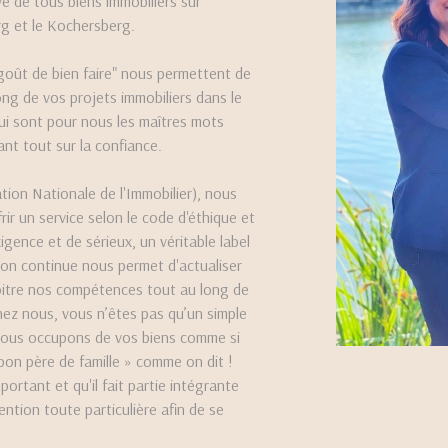
ve de tous biens immobiliers sur
g et le Kochersberg.
oût de bien faire" nous permettent de
g de vos projets immobiliers dans le
qui sont pour nous les maîtres mots
nt tout sur la confiance.
ion Nationale de l'Immobilier), nous
r un service selon le code d'éthique et
gence et de sérieux, un véritable label
ion continue nous permet d'actualiser
oitre nos compétences tout au long de
hez nous, vous n’êtes pas qu’un simple
nous occupons de vos biens comme si
 bon père de famille » comme on dit !
ortant et qu'il fait partie intégrante
tention toute particulière afin de se