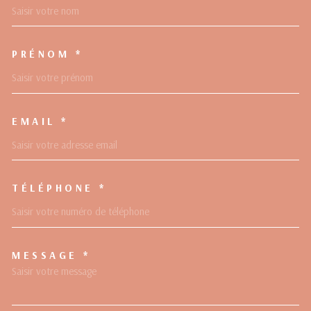
PRÉNOM *
EMAIL *
TÉLÉPHONE *
MESSAGE *
TRAD_MELTEM_VOREDEMAND