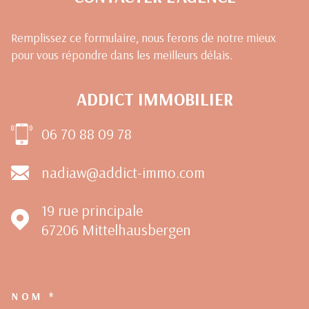
Remplissez ce formulaire, nous ferons de notre mieux
pour vous répondre dans les meilleurs délais.
ADDICT IMMOBILIER
06 70 88 09 78
nadiaw@addict-immo.com
19 rue principale
67206
Mittelhausbergen
NOM *
TRAD_MELTEM_VOSCOORDON