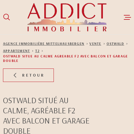
Aller
Aller
Aller
Aller
à
à
au
au
:
la
menu
contenu
recherche
principal
ACCUEIL
AGENCE IMMOBILIÈRE MITTELHAUSBERGEN
VENTE
OSTWALD
APPARTEMENT
T2
VENTES
OSTWALD SITUE AU CALME AGREABLE F2 AVEC BALCON ET GARAGE
DOUBLE
LOCATIONS
RETOUR
GESTION LOCA
OSTWALD SITUÉ AU
NOS BIENS LO
CALME, AGRÉABLE F2
NOS BIENS V
AVEC BALCON ET GARAGE
DOUBLE
NOTRE ÉQUIPE