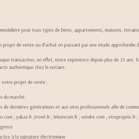
ESTIMER
1
Budget
FIL
obilière pour tous types de biens, appartements, maisons, terrains, 
 projet de vente ou d’achat en passant par une étude approfondie 
chaque transaction, en effet, notre expérience depuis plus de 25 ans
’acte authentique chez le notaire.
 votre projet de vente :
rix du marché
s de dernières générations et aux sites professionnels afin de commun
mmo.com ; yakaz.fr ;trovit.fr ; leboncoin.fr ; vendre.com ; etreproprio.
’agence
grâce à la signature électronique