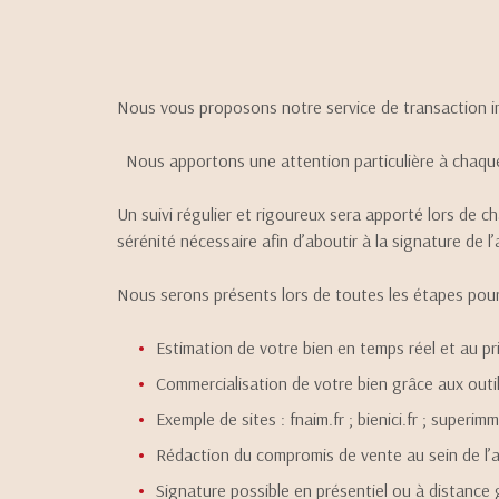
LOUER
DE L'ANCIEN
Localisation
1
Type de bien
DE L'ANCIEN
À L'ANNÉE
Nous vous proposons notre service de transaction imm
Maison
67000 - Strasbourg
Nous apportons une attention particulière à chaque
Un suivi régulier et rigoureux sera apporté lors de 
sérénité nécessaire afin d’aboutir à la signature de l
Nous serons présents lors de toutes les étapes pour
Estimation de votre bien en temps réel et au p
Commercialisation de votre bien grâce aux outil
Exemple de sites : fnaim.fr ; bienici.fr ; superi
Rédaction du compromis de vente au sein de l
Signature possible en présentiel ou à distance 