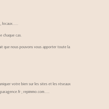
NOS BIENS V
TRER
VOIR LES
0
ANNONCES
NOTRE ÉQUIP
locaux......
RÉINITIALISER LES FILTRES
de chaque cas.
CONTACT
 fait que nous pouvons vous apporter toute la
iquer votre bien sur les sites et les réseaux
fr ; paragence.fr ; repimmo.com……