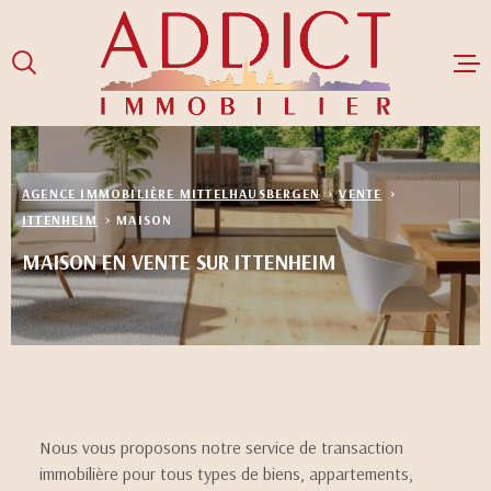
Aller
Aller
Aller
Aller
à
à
au
au
:
la
menu
contenu
recherche
principal
ACCUEIL
AGENCE IMMOBILIÈRE MITTELHAUSBERGEN
VENTE
VENTES
ITTENHEIM
MAISON
MAISON EN VENTE SUR ITTENHEIM
LOCATIONS
GESTION LOCA
NOS BIENS LO
NOS BIENS V
Nous vous proposons notre service de transaction
immobilière pour tous types de biens, appartements,
NOTRE ÉQUIPE