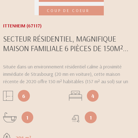
COUP DE COEUR
VOIR LE BIEN
ITTENHEIM (67117)
SECTEUR RÉSIDENTIEL, MAGNIFIQUE
MAISON FAMILIALE 6 PIÈCES DE 150M²...
Située dans un environnement résidentiel calme à proximité
immédiate de Strasbourg (20 mn en voiture), cette maison
récente de 2020 offre 150 m² habitables (157 m² au sol) sur un
terrain de 2,96 ares, agréablement aménagé, avec jardin arboré,
6
4
piscine semi-enterrée en bois et grande terrasse de plain-pied. La