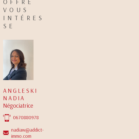
OFFRE
VOUS
INTÉRES
SE
ANGLESKI
NADIA
Négociatrice
0670880978
nadiaw@addict-
immo.com