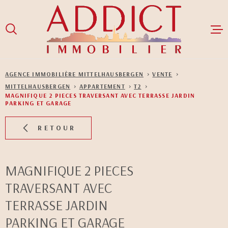
Aller
Aller
Aller
Aller
à
à
au
au
:
la
menu
contenu
recherche
principal
ACCUEIL
AGENCE IMMOBILIÈRE MITTELHAUSBERGEN
VENTE
MITTELHAUSBERGEN
APPARTEMENT
T2
VENTES
MAGNIFIQUE 2 PIECES TRAVERSANT AVEC TERRASSE JARDIN
PARKING ET GARAGE
LOCATIONS
RETOUR
GESTION LOCA
MAGNIFIQUE 2 PIECES
NOS BIENS LO
TRAVERSANT AVEC
NOS BIENS V
TERRASSE JARDIN
PARKING ET GARAGE
NOTRE ÉQUIPE