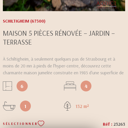
SCHILTIGHEIM (67300)
MAISON 5 PIÈCES RÉNOVÉE – JARDIN –
TERRASSE
À Schiltigheim, à seulement quelques pas de Strasbourg et à
moins de 20 mn à pieds de l'hyper-centre, découvrez cette
charmante maison jumelée construite en 1985 d'une superficie de
107.31 m² habitables et 127.80 m² au sol, entièrement rénovée et
6
4
parfaitement entretenue. Située dans un environnement
recherché, elle offre un cadre de vie idéal pour une famille
souhaitant allier confort et proximité avec la ville. La maison se
1
132 m²
présente comme suit : Au rez-de-chaussée : Une belle entrée,
desservant la cuisine ouverte sur un spacieux salon/séjour avec
cheminée et parquet massif, un grand cellier et un wc séparé.
Réf :
23263
SÉLECTIONNER
L’espace de vie bénéficie d’un accès direct à la terrasse et au