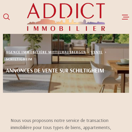
Aller
Aller
Aller
Aller
à
à
au
au
:
la
menu
contenu
recherche
principal
ACCUEIL
AGENCE IMMOBILIÈRE MITTELHAUSBERGEN
VENTE
VENTES
SCHILTIGHEIM
ANNONCES DE VENTE SUR SCHILTIGHEIM
LOCATIONS
GESTION LOCA
NOS BIENS LO
NOS BIENS V
Nous vous proposons notre service de transaction
immobilière pour tous types de biens, appartements,
NOTRE ÉQUIPE