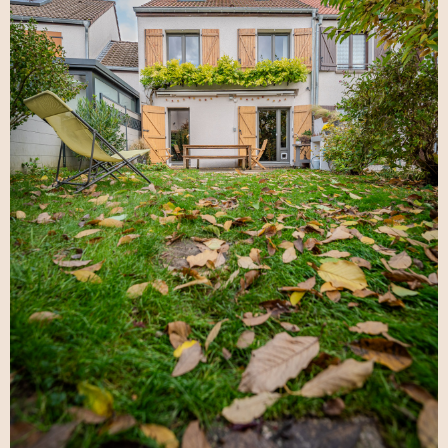
séjour de 40.57 m² Balcon exposé Ouest avec vue dégagée
Dressing aménagé Cave et grenier privatifs Jardin privatif
commun sécurisé Copropriété bien entretenue Proximité des
commerces, transports et commodités Un appartement lumineux
et parfaitement entretenu, idéal pour une famille ou un couple à
la recherche d'espace et de confort aux portes de Strasbourg.
DPE : C Statut de copropriété comprenant 61 lots dont 10
VOIR LE BIEN
appartements dans notre entréé, charges annuelles 3489€
(eau+chauffage inclus), pas de procédure en cours. Montant
estimé des dépenses annuelles d'énergie pour un usage standard
: entre 492€ et 515€ TTC/an. Date de référence des prix de
l'énergie pour établir cette estimation : 2015 Les informations sur
les risques auxquels ce bien est exposé sont disponibles sur le
site Géorisques : www.georisques.gouv.fr 268 320 € honoraires
inclus charge acquéreur : 4% ttc (prix hors honoraires : 258
000€) Venez découvrir cet appartement en vente en contactant
Mme Nadia ANGLESKI au 06.70.88.09.78.