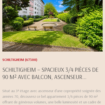
VOIR LE BIEN
SCHILTIGHEIM (67300)
SCHILTIGHEIM – SPACIEUX 3/4 PIÈCES DE
90 M² AVEC BALCON, ASCENSEUR...
Situé au 3ᵉ étage avec ascenseur d'une copropriété soignée des
années 70, découvrez ce bel appartement 3/4 pièces de 90 m²
offrant de généreux volumes, une belle luminosité et un cadre de