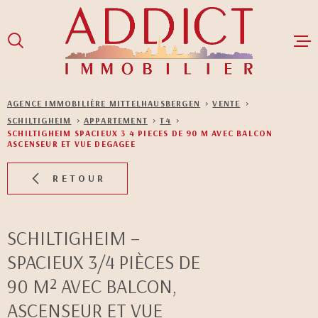
Aller
Aller
Aller
Aller
à
à
au
au
:
la
menu
contenu
recherche
principal
ACCUEIL
AGENCE IMMOBILIÈRE MITTELHAUSBERGEN
VENTE
SCHILTIGHEIM
APPARTEMENT
T4
VENTES
SCHILTIGHEIM SPACIEUX 3 4 PIECES DE 90 M AVEC BALCON
ASCENSEUR ET VUE DEGAGEE
LOCATIONS
RETOUR
GESTION LOCA
SCHILTIGHEIM –
NOS BIENS LO
SPACIEUX 3/4 PIÈCES DE
NOS BIENS V
90 M² AVEC BALCON,
ASCENSEUR ET VUE
NOTRE ÉQUIPE