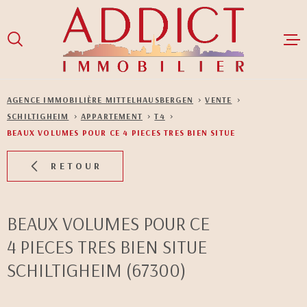
Aller
Aller
Aller
Aller
à
à
au
au
:
la
menu
contenu
recherche
principal
ACCUEIL
AGENCE IMMOBILIÈRE MITTELHAUSBERGEN
VENTE
SCHILTIGHEIM
APPARTEMENT
T4
VENTES
BEAUX VOLUMES POUR CE 4 PIECES TRES BIEN SITUE
LOCATIONS
RETOUR
GESTION LOCA
BEAUX VOLUMES POUR CE
NOS BIENS LO
4 PIECES TRES BIEN SITUE
SCHILTIGHEIM (67300)
NOS BIENS V
NOTRE ÉQUIPE